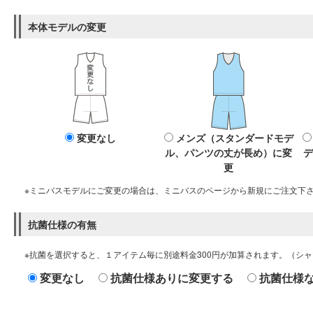
本体モデルの変更
変更なし
メンズ（スタンダードモデ
ル、パンツの丈が長め）に変
デ
更
※ミニバスモデルにご変更の場合は、ミニバスのページから新規にご注文下
抗菌仕様の有無
※抗菌を選択すると、１アイテム毎に別途料金300円が加算されます。（シ
変更なし
抗菌仕様ありに変更する
抗菌仕様