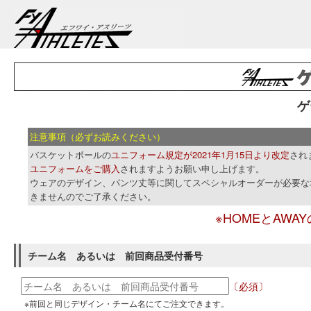
ゲ
注意事項（必ずお読みください）
バスケットボールの
ユニフォーム規定が2021年1月15日より改定
され
されますようお願い申し上げます。
ユニフォームをご購入
ウェアのデザイン、パンツ丈等に関してスペシャルオーダーが必要な
きませんのでご了承ください。
※HOMEとAW
チーム名 あるいは 前回商品受付番号
〔必須〕
※前回と同じデザイン・チーム名にてご注文できます。